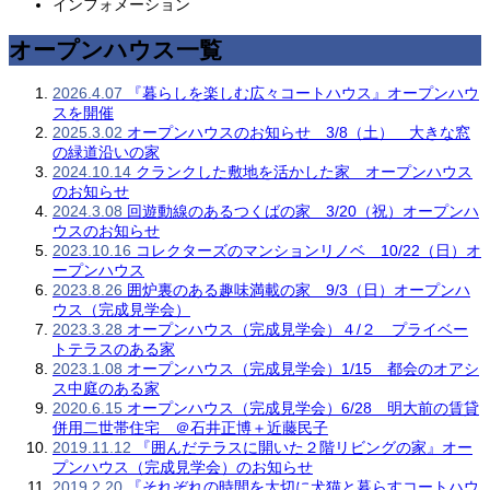
インフォメーション
オープンハウス一覧
2026.4.07
『暮らしを楽しむ広々コートハウス』オープンハウ
スを開催
2025.3.02
オープンハウスのお知らせ 3/8（土） 大きな窓
の緑道沿いの家
2024.10.14
クランクした敷地を活かした家 オープンハウス
のお知らせ
2024.3.08
回遊動線のあるつくばの家 3/20（祝）オープンハ
ウスのお知らせ
2023.10.16
コレクターズのマンションリノベ 10/22（日）オ
ープンハウス
2023.8.26
囲炉裏のある趣味満載の家 9/3（日）オープンハ
ウス（完成見学会）
2023.3.28
オープンハウス（完成見学会）４/２ プライベー
トテラスのある家
2023.1.08
オープンハウス（完成見学会）1/15 都会のオアシ
ス中庭のある家
2020.6.15
オープンハウス（完成見学会）6/28 明大前の賃貸
併用二世帯住宅 ＠石井正博＋近藤民子
2019.11.12
『囲んだテラスに開いた２階リビングの家』オー
プンハウス（完成見学会）のお知らせ
2019.2.20
『それぞれの時間を大切に犬猫と暮らすコートハウ