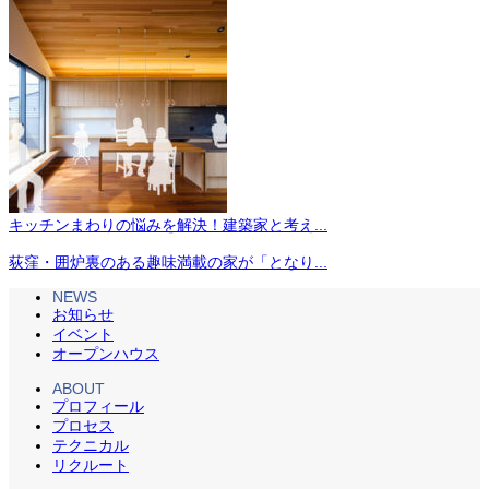
キッチンまわりの悩みを解決！建築家と考え...
荻窪・囲炉裏のある趣味満載の家が「となり...
NEWS
お知らせ
イベント
オープンハウス
ABOUT
プロフィール
プロセス
テクニカル
リクルート