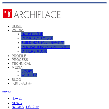
HOME
WORKS
HOUSES 住宅
CLINICS クリニック
BUILDINGS ビル・集合住宅
RENOVATIONS リノベーション
OTHERS その他
PROFILE
PROCESS
TECHNICAL
MEDIA
BOOKS
WEB・TV
BLOG
お問い合わせ
menu
ホーム
NEWS
BOOKS
,
お知らせ